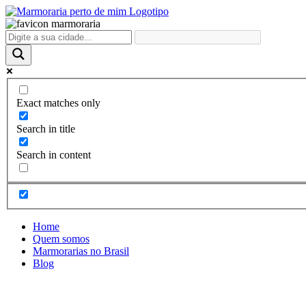
Ir
para
o
conteúdo
Exact matches only
Search in title
Search in content
Home
Quem somos
Marmorarias no Brasil
Blog