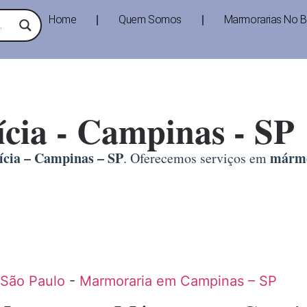
Home
Quem Somos
Marmorarias No Br
ícia - Campinas - SP
ícia – Campinas – SP
mármo
. Oferecemos serviços em
 São Paulo
-
Marmoraria em Campinas – SP