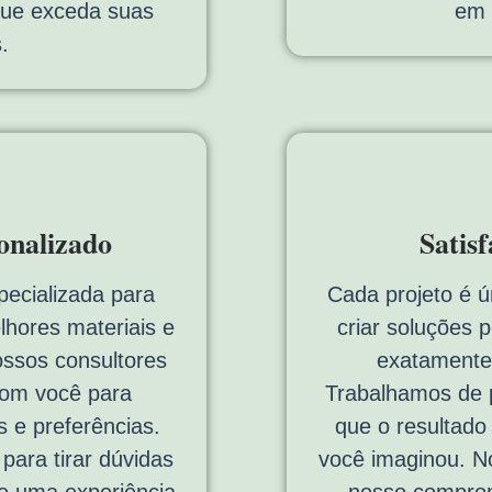
 que exceda suas
em 
.
onalizado
Satis
pecializada para
Cada projeto é ú
lhores materiais e
criar soluções 
ossos consultores
exatamente
com você para
Trabalhamos de p
 e preferências.
que o resultado
ara tirar dúvidas
você imaginou. No
do uma experiência
nosso comprom