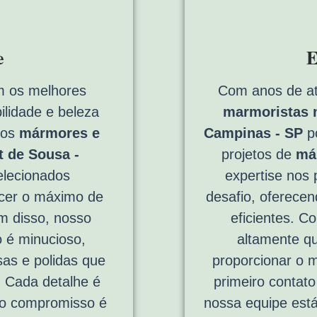
e
E
 os melhores
Com anos de a
ilidade e beleza
marmoristas n
sos
mármores e
Campinas - SP
p
t de Sousa -
projetos de
má
lecionados
expertise nos 
cer o máximo de
desafio, oferece
ém disso, nosso
eficientes. C
 é minucioso,
altamente qu
sas e polidas que
proporcionar o 
. Cada detalhe é
primeiro contato 
so compromisso é
nossa equipe está