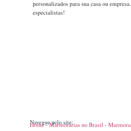
personalizados para sua casa ou empresa
especialistas!
Navegue pelo site:
Home
-
Marmorarias no Brasil
-
Marmorar