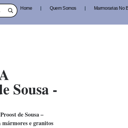
Home
Quem Somos
Marmorarias No B
A
de Sousa -
Proost de Sousa –
mármores e granitos
m