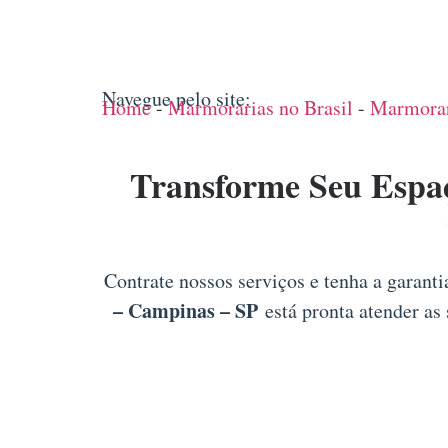
Navegue pelo site:
Home
-
Marmorarias no Brasil
-
Marmorar
Transforme Seu Espa
Contrate nossos serviços e tenha a garant
– Campinas – SP
está pronta atender as 