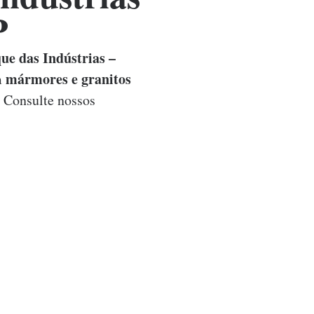
P
e das Indústrias –
mármores e granitos
m
. Consulte nossos