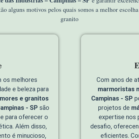
 das Indústrias – Campinas – SP
é garantir excelênc
stão alguns motivos pelos quais somos a melhor escolh
granito
e
E
 os melhores
Com anos de a
idade e beleza para
marmoristas n
mores e granitos
Campinas - SP
po
Campinas - SP
são
projetos de
má
e para oferecer o
expertise nos 
tica. Além disso,
desafio, oferece
nto é minucioso,
eficientes. C