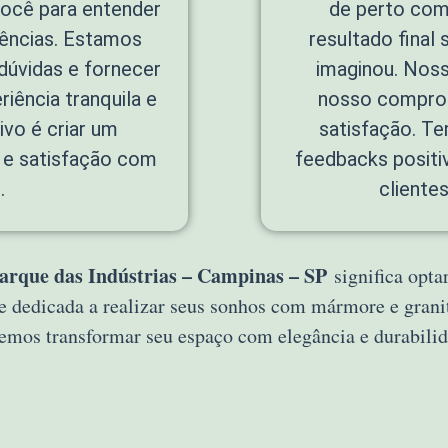
ocê para entender
de perto com
rências. Estamos
resultado final
 dúvidas e fornecer
imaginou. Noss
iência tranquila e
nosso comprom
ivo é criar um
satisfação. T
 e satisfação com
feedbacks positi
.
cliente
rque das Indústrias – Campinas – SP
significa opta
e dedicada a realizar seus sonhos com mármore e grani
emos transformar seu espaço com elegância e durabilid