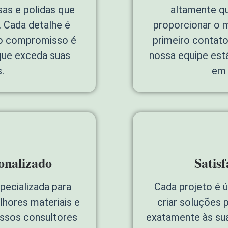
sas e polidas que
altamente qu
 Cada detalhe é
proporcionar o 
so compromisso é
primeiro contato 
que exceda suas
nossa equipe está
.
em 
onalizado
Satis
pecializada para
Cada projeto é 
lhores materiais e
criar soluções 
ossos consultores
exatamente às su