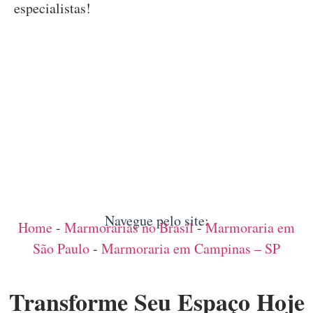
especialistas!
Navegue pelo site:
Home
-
Marmorarias no Brasil
-
Marmoraria em
São Paulo
-
Marmoraria em Campinas – SP
Transforme Seu Espaço Hoje