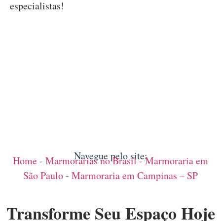
especialistas!
Navegue pelo site:
Home
-
Marmorarias no Brasil
-
Marmoraria em
São Paulo
-
Marmoraria em Campinas – SP
Transforme Seu Espaço Hoje