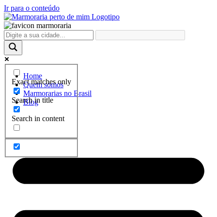
Ir para o conteúdo
Home
Exact matches only
Quem somos
Marmorarias no Brasil
Search in title
Blog
Search in content