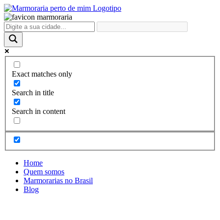
Ir
para
o
conteúdo
Exact matches only
Search in title
Search in content
Home
Quem somos
Marmorarias no Brasil
Blog