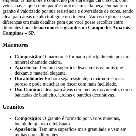
empresa. O mármore é conhecido por sua elegância clássica, com
veios suaves que criam padrões únicos em cada peça, enquanto o
granito é valorizado por sua resistência e diversidade de cores, sendo
ideal para áreas de alto tráfego e uso intenso. Vamos explorar essas
diferenças em mais detalhes para que você possa escolher entre
diferentes tipos de
mármores e granitos no Campo dos Amarais –
Campinas – SP
.
Mármores
Composição:
O mármore é formado principalmente por um
mineral chamado calcita.
Aparência:
Tem uma superfície lisa e veios naturais que
deixam o material elegante.
Durabilidade:
Embora seja resistente, o mármore é mais
poroso e pode manchar ou riscar com mais facilidade.
Uso Comum:
Ideal para áreas com menos movimento, como
bancadas de banheiro, lareiras e paredes decorativas.
Granitos
Composição:
O granito é formado por vários minerais,
incluindo quartzo e feldspato.
Aparência:
Tem uma superfície mais granulada e vem em
muitas cores diferentes.