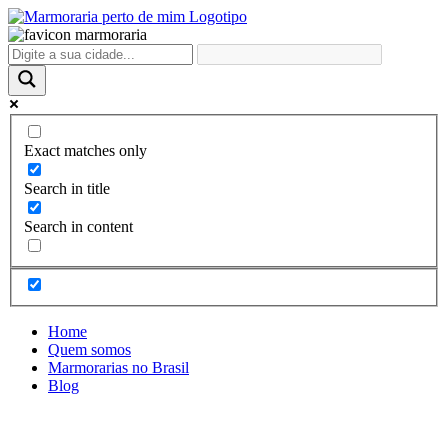
Ir
para
o
conteúdo
Exact matches only
Search in title
Search in content
Home
Quem somos
Marmorarias no Brasil
Blog