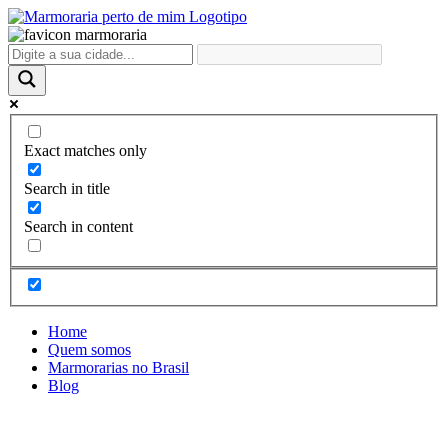
Ir
para
o
conteúdo
Exact matches only
Search in title
Search in content
Home
Quem somos
Marmorarias no Brasil
Blog